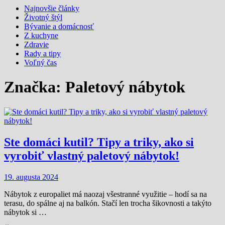
Najnovšie články
Životný štýl
Bývanie a domácnosť
Z kuchyne
Zdravie
Rady a tipy
Voľný čas
Značka:
Paletový nábytok
Ste domáci kutil? Tipy a triky, ako si
vyrobiť vlastný paletový nábytok!
19. augusta 2024
Nábytok z europaliet má naozaj všestranné využitie – hodí sa na
terasu, do spálne aj na balkón. Stačí len trocha šikovnosti a takýto
nábytok si …