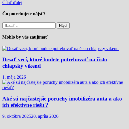
Čítať ďalej
Čo potrebujete nájsť?
Hľadať:
Mohlo by vás zaujímať
Desať vecí, ktoré budete potrebovať na čisto
chlapský víkend
1. mája 2026
Aké sú najčastejšie poruchy imobilizéra auta a ako
ich efektívne riešiť?
9. októbra 2025
20. apríla 2026