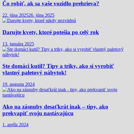
Čo robiť, ak sa vaše vozidlo prehrieva?
22. júna 2025
26. júna 2025
Darujte kvety, ktoré potešia po celý rok
13. januára 2025
Ste domáci kutil? Tipy a triky, ako si vyrobiť
vlastný paletový nábytok!
19. augusta 2024
Ako na zásnuby desaťkrát inak – tipy, ako
prekvapiť svoju nastávajúcu
1. apríla 2024