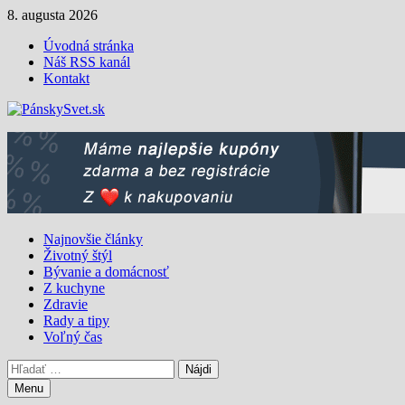
Skip
8. augusta 2026
to
Úvodná stránka
content
Náš RSS kanál
Kontakt
Najnovšie články
Životný štýl
Bývanie a domácnosť
Z kuchyne
Zdravie
Rady a tipy
Voľný čas
Hľadať:
Menu