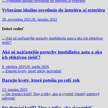
Vyberáme ideálne osvetlenie do interiéru aj exteriéru
28. novembra 2021
20. januára 2022
Dobré vedieť
Aké sú najčastejšie poruchy imobilizéra auta a ako
ich efektívne riešiť?
9. októbra 2025
20. apríla 2026
Darujte kvety, ktoré potešia po celý rok
13. januára 2025
Ste domáci kutil? Tipy a triky, ako si vyrobiť