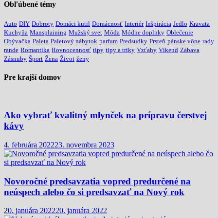
Obľúbené témy
Auto
DIY
Dobroty
Domáci kutil
Domácnosť
Interiér
Inšpirácia
Jedlo
Kravata
Kuchyňa
Mansplaining
Mužský svet
Móda
Módne doplnky
Oblečenie
Obývačka
Paleta
Paletový nábytok
parfum
Predsudky
Prsteň
pánske vône
rady
rande
Romantika
Rovnocennosť
tipy
tipy a triky
Vzťahy
Víkend
Zábava
Zásnuby
Šport
Žena
Život
ženy
Pre krajší domov
Ako vybrať kvalitný mlynček na prípravu čerstvej
kávy
4. februára 2022
23. novembra 2023
Novoročné predsavzatia vopred predurčené na
neúspech alebo čo si predsavzať na Nový rok
20. januára 2022
20. januára 2022